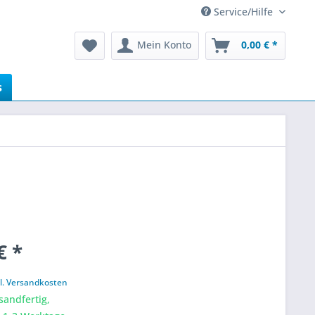
Service/Hilfe
Mein Konto
0,00 € *
s
€ *
k
l. Versandkosten
sandfertig,