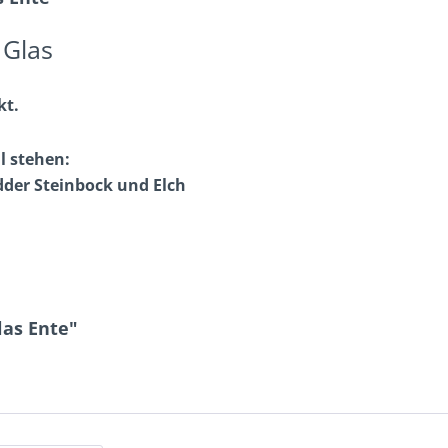
 Glas
kt.
l stehen:
dder Steinbock und Elch
las Ente"